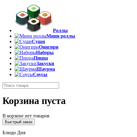
Роллы
Мини роллы
Суши
Онигири
Наборы
Пицца
Закуски
Шаурма
Соусы
Корзина пуста
В корзине нет товаров
Быстрый заказ
Блюдо Дня