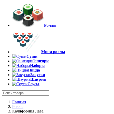
Роллы
Мини роллы
Суши
Онигири
Наборы
Пицца
Закуски
Шаурма
Соусы
Главная
Роллы
Калифорния Лава